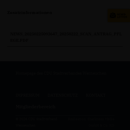
Zusatzinformationen
NEWS_20250225093647_20250222_SCAN_ANTRAG_PFL
EGE.PDF
Homepage des CDU Stadtverbandes Werneuchen
IMPRESSUM
DATENSCHUTZ
KONTAKT
Mitgliederbereich
© 2026 CDU Stadtverband
Realisation: Sharkness Media
Werneuchen
GmbH & Co. KG