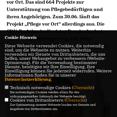
vor Ort. Das sind 664 Projekte zur
Unterstützung von Pflegebedürftigen und
ihren Angehörigen. Zum 30.06. läuft das
Projekt „Pflege vor Ort“ allerdings aus. Die
CDU-Fraktion im Kreistag Barnim fordert
Cookie Hinweis
daher die Landesregierung auf, diese
Erfolgsgeschichte fortzusetzen und hat dies
Diese Webseite verwendet Cookies, die notwendig
sind, um die Webseite zu nutzen. Weiterhin
zum Gegenstand eines Antrages für die
verwenden wir Dienste von Drittanbietern, die uns
helfen, unser Webangebot zu verbessern (Website-
kommenden Kreistagssitzung gemacht.
Optmierung). Für die Verwendung bestimmter
Dienste, benötigen wir Ihre Einwilligung. Ihre
Einwilligung können Sie jederzeit widerrufen. Weitere
Informationen finden Sie in unserer
Datenschutzerklärung
.
Technisch notwendige Cookies (
Übersicht
)
Die notwendigen Cookies werden allein für den
ordnungsgemäßen Gebrauch der Webseite benötigt.
Cookies von Drittanbietern (
Übersicht
)
Zur Optimierung unserer Webseite binden wir Dienste und
Angebote von Drittanbietern ein.