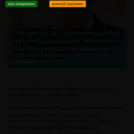
Alle akzeptieren
Auswahl speichern
Dazu erklärt
Dietmar Ortel
, Mitglied im Ausschuss für
Gesundheit, Senioren und Soziales:
Das Förderprogramm „Pflege vor Ort“ ist eine beispiellose
Erfolgsgeschichte. Es sorgt nicht nur für mehr
Lebensqualität für die Betroffenen, sondern wirkt auch
Vereinsamung entgegen. Die Vielfältigkeit der