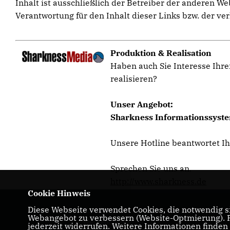
Inhalt ist ausschließlich der Betreiber der anderen W
Verantwortung für den Inhalt dieser Links bzw. der ver
Produktion & Realisation
Haben auch Sie Interesse Ihre
realisieren?
Unser Angebot:
Sharkness Informationssystem
Unsere Hotline beantwortet I
Sprechen Sie uns an.
http://www.sharkness.de
Cookie Hinweis
Diese Webseite verwendet Cookies, die notwendig si
Homepage des CDU Stadtverbandes
Webangebot zu verbessern (Website-Optmierung). Fü
Werneuchen
jederzeit widerrufen. Weitere Informationen finden