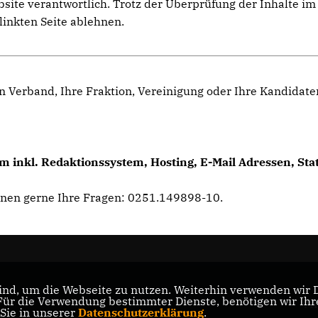
ebsite verantwortlich. Trotz der Überprüfung der Inhalte 
linkten Seite ablehnen.
n Verband, Ihre Fraktion, Vereinigung oder Ihre Kandidat
 inkl. Redaktionssystem, Hosting, E-Mail Adressen, Sta
hnen gerne Ihre Fragen: 0251.149898-10.
nd, um die Webseite zu nutzen. Weiterhin verwenden wir Di
r die Verwendung bestimmter Dienste, benötigen wir Ihre 
Mi
 Sie in unserer
Datenschutzerklärung
.