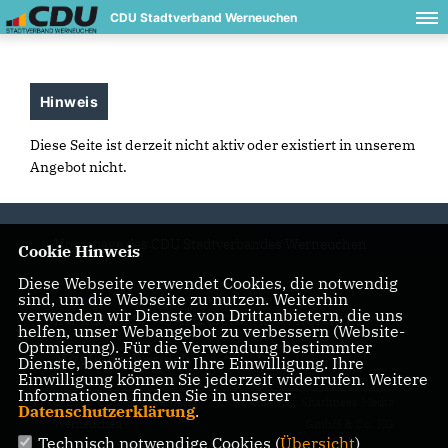
CDU Stadtverband Werneuchen
Hinweis
Diese Seite ist derzeit nicht aktiv oder existiert in unserem
Angebot nicht.
Homepage des CDU Stadtverbandes Werneuchen
Cookie Hinweis
Diese Webseite verwendet Cookies, die notwendig
sind, um die Webseite zu nutzen. Weiterhin
verwenden wir Dienste von Drittanbietern, die uns
IMPRESSUM
DATENSCHUTZ
KONTAKT
helfen, unser Webangebot zu verbessern (Website-
Optmierung). Für die Verwendung bestimmter
Mitgliederbereich
Dienste, benötigen wir Ihre Einwilligung. Ihre
Einwilligung können Sie jederzeit widerrufen. Weitere
Informationen finden Sie in unserer
© 2026 CDU Stadtverband
Realisation: Sharkness Media
Datenschutzerklärung
.
Werneuchen
GmbH & Co. KG
Technisch notwendige Cookies (
Übersicht
)
Alle Rechte vorbehalten.