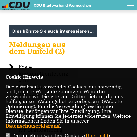
CDU Stadtverband Werneuchen
Dies könnte Sie auch interessieren...
Meldungen aus
dem Umfeld (2)
Erste
Regionalkonferenz
Cookie Hinweis
zum
Diese Webseite verwendet Cookies, die notwendig
Regierungsprogramm
sind, um die Webseite zu nutzen. Weiterhin
der CDU
verwenden wir Dienste von Drittanbietern, die uns
Brandenburg
helfen, unser Webangebot zu verbessern (Website-
Optmierung). Für die Verwendung bestimmter
Dienste, benötigen wir Ihre Einwilligung. Ihre
Einwilligung können Sie jederzeit widerrufen. Weitere
Aus
Informationen finden Sie in unserer
Brandenburg -
Datenschutzerklärung
.
für Brandenburg
Technisch notwendige Cookies (
Übersicht
)