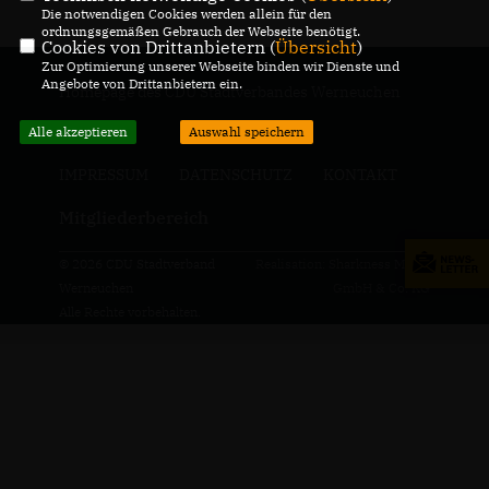
Die notwendigen Cookies werden allein für den
ordnungsgemäßen Gebrauch der Webseite benötigt.
Cookies von Drittanbietern (
Übersicht
)
Zur Optimierung unserer Webseite binden wir Dienste und
Angebote von Drittanbietern ein.
Homepage des CDU Stadtverbandes Werneuchen
Alle akzeptieren
Auswahl speichern
IMPRESSUM
DATENSCHUTZ
KONTAKT
Mitgliederbereich
© 2026 CDU Stadtverband
Realisation: Sharkness Media
Werneuchen
GmbH & Co. KG
Alle Rechte vorbehalten.