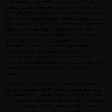
Und auch diese Frage wurde debattiert: Wie muss die CDU
sein, um für junge Menschen attraktiver zu werden. Wie
muss eine neue Ausrichtung der CDU dazu aussehen? Das
sei eine große Aufgabe, konstatierte ein Jungmitglied, der
sich um die Zukunft der CDU Sorgen mache. Denn nur rund
12 Prozent der Jungwähler hatten bei der wiederholten
Abgeordnetenhauswahl in Berlin für die CDU gestimmt.
Eine ältere Dame machte aber auch deutlich: Man dürfe bei
allem jugendgerechten Nach-vorne-Blicken nicht die
Älteren vergessen. Sie stellten gut Zweidrittel der
Wählerschaft und hätten ebenso ein Recht auf eine
politische Vertretung, jetzt, da sie nach einem verdienten
Leben in den ebenso verdienten Ruhestand gewechselt
seien.
So wurde an diesem Abend mit der Basis vielfach auch
konrovers diskutiert. Die CDU macht es sich auch im Jahr
2023 nicht einfach. Auch in Teltow wurde wieder deutlich:
Die von einzelnen Gruppen gewünschten Antworten bieten
nicht immer auch die besten Lösungen für alle. Es braucht
intensive Debatten, um gute Antworten zu finden. Darum