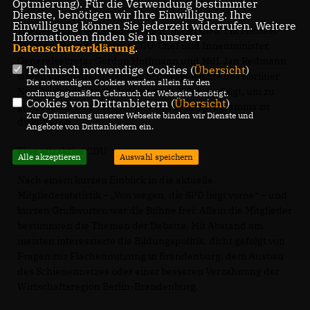
Optmierung). Für die Verwendung bestimmter
Dienste, benötigen wir Ihre Einwilligung. Ihre
Einwilligung können Sie jederzeit widerrufen. Weitere
Wieder wurde es „grundsätzlich“ in der CDU. Mit Michael
Informationen finden Sie in unserer
Stübgen, Brandenburger CDU-Chef und Innenminister,
Datenschutzerklärung
.
Generalsekretär Gordon Hoffmann und MdL Jan Redmann
Technisch notwendige Cookies (
Übersicht
)
waren gleich drei politische Schwergewichte des Berliner
Die notwendigen Cookies werden allein für den
Nachbarlands der Einladung nach Teltow gefolgt, um zu
ordnungsgemäßen Gebrauch der Webseite benötigt.
Cookies von Drittanbietern (
Übersicht
)
grundsätzlichen Themen des Grundsatzprogramms zu
Zur Optimierung unserer Webseite binden wir Dienste und
diskutieren.
Angebote von Drittanbietern ein.
Eine attraktive CDU
Alle akzeptieren
Auswahl speichern
Nach einem kurzen Einblick in die aktuelle
Mitgliederstatistik – „Von wegen, die SPD liegt vorne“ – und
kurzen Grußworten war die Bühne frei: Allein die Mitglieder
bestimmten die Themen der Debatte. Mit Abstand am
meisten interessierte die Bildungspolitik, dicht gefolgt von
Fragen zur Flächennutzung in Brandenburg, dem Ausbau
des Schienennetzes oder einer besseren Verzahnung der
Wirtschaftsregion Berlin-Brandenburg.