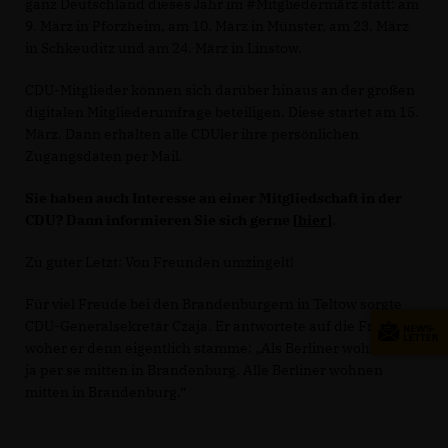
ganz Deutschland dieses Jahr im #Mitgliedermärz statt: am
9. März in Pforzheim, am 10. März in Münster, am 23. März
in Schkeuditz und am 24. März in Linstow.
CDU-Mitglieder können sich darüber hinaus an der großen
digitalen Mitgliederumfrage beteiligen. Diese startet am 15.
März. Dann erhalten alle CDUler ihre persönlichen
Zugangsdaten per Mail.
Sie haben auch Interesse an einer Mitgliedschaft in der
CDU? Dann informieren Sie sich gerne [
hier
]
.
Zu guter Letzt: Von Freunden umzingelt!
Für viel Freude bei den Brandenburgern in Teltow sorgte
CDU-Generalsekretär Czaja. Er antwortete auf die Frage,
woher er denn eigentlich stamme: „Als Berliner wohne ich
ja per se mitten in Brandenburg. Alle Berliner wohnen
mitten in Brandenburg.“